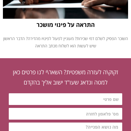
התראה על פינוי מושכר
השוכר הפסיק לשלם דמי שכירות? מעוניין לפעול לפינויו מהדירה? הדבר הראשון
שיש לעשות הוא לשלוח מכתב התראה
זקוק\ה לעזרה משפטית? השאר\י לנו פרטים כאן
למטה ונדאג שעו"ד ישוב אליך בהקדם