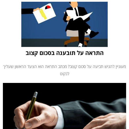
התראה על תובענה בסכום קצוב
מעוניין להגיש תביעה על סכום קצוב? מכתב התראה הוא הצעד הראשון שעליך
לנקוט