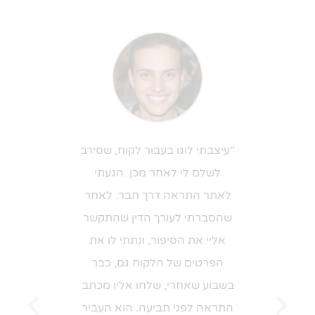
יצבע לי
"עיצבתי לוגו בעבור לקוח, שסירב
יים חצי
לשלם לי לאחר מכן. הגעתי
עם צוו
להגיע
לאתר התראה דרך חבר. לאחר
נרגעתי ו
 למרות
שהסברתי לעורך הדין שהתקשר
אנשים שמ
ודעות
אליי את הסיפור, ונתתי לו את
לבוס הקו
לם ממני
הפרטים של הלקוח גם, כבר
לפני תב
ף. חברה
בשבוע שאחרי, שלחו אליו מכתב
חופשה ו
אה, תוך
התראה לפני תביעה. הוא העביר
שילם. ז