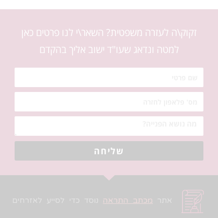
זקוק\ה לעזרה משפטית? השאר\י לנו פרטים כאן
למטה ונדאג שעו"ד ישוב אליך בהקדם
שליחה
אתר
מכתב התראה
נוסד כדי לסייע לאזרחים