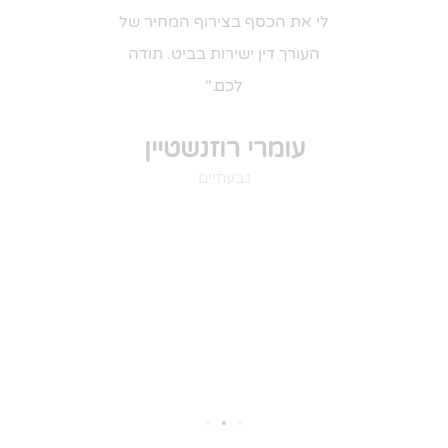
י פרטים
לי את הכסף בצירוף המחיר של
הוא הבין
ת דין
העורך דין ישירות בביט. תודה
רה שלי
לכם."
הסכ
חה מכתב
עומרי רוזנשטיין
נ
התראה לבעל המקצוע. 24
גבעתיים
 המכתב,
החזיר לי
ם חברים
 קרן"
ה