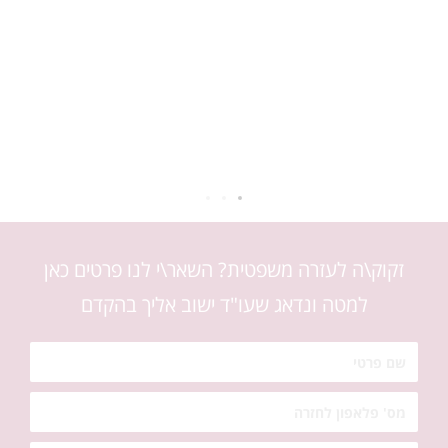
שמשאיר את האתר שלי באוויר
ואת הכסף שלי בכיס.
נתנאל
צפת
זקוק\ה לעזרה משפטית? השאר\י לנו פרטים כאן
למטה ונדאג שעו"ד ישוב אליך בהקדם