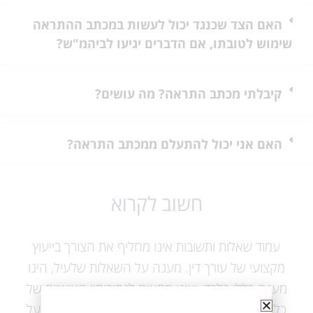
האם הצד שכנגד יכול לעשות במכתב ההתראה
שימוש לטובתו, אם הדברים יגיעו לביהמ"ש?
קיבלתי מכתב התראה? מה עושים?
האם אני יכול להתעלם ממכתב התראה?
חשוב לקרוא
עמוד שאלות ותשובות אינו מחליף את הצורך בייעוץ
מקצועי של עורך דין. מענה על השאלות שלעיל, הינו
מענה כללי בלבד, ואינו מתאים לנסיבותיו האישיות של
כל אחד. הסתמכות על המידע באופן בלעדי, הינה על