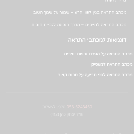
צריך לדעת?
מכתב התראה בגין לשון הרע – שמור על שמך הטוב
מכתב התראה לחייבים – הדרך הנכונה לגביית חובות
דוגמאות למכתבי התראה
מכתב התראה על הפרת זכויות יוצרים
מכתב התראה למעסיק
מכתב התראה לפני תביעה על סכום קצוב
053-6243460
טלפון לשאלות
עו״ד יצחק כהן (צחי)