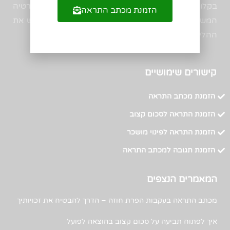
בקלות, במחירים זולים משמעותית ולהקל את הביורוקרטיה
הזמנת מכתב התראה
המשפטית המרתיעה אנשים רבים. אנו שואפים להנגיש את
ההליך המשפטי לקהל הרחב.
קישורים שימושיים
הזמנת מכתב התראה
הזמנת התראה לסכום קצוב
הזמנת התראה לפינוי מושכר
הזמנת תגובה למכתב התראה
המאמרים הנצפים
מכתב התראה בעקבות הפרת חוזה – הדרך להבטיח את זכויותיך
איך לפתוח תביעה על סכום קצוב בהוצאה לפועל