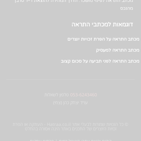
מכתב התראה לפינוי מושכר: הדרך המהירה להוצאת דייר סרבן
מהנכס
דוגמאות למכתבי התראה
מכתב התראה על הפרת זכויות יוצרים
מכתב התראה למעסיק
מכתב התראה לפני תביעה על סכום קצוב
053-6243460
טלפון לשאלות
עו״ד יצחק כהן (צחי)
© כל הזכויות שמורות לבעלי אתר Hatraa.co.il - העתקה או הפרת
זכויות היוצרים של התכנים באתר הינה אסורה בהחלט