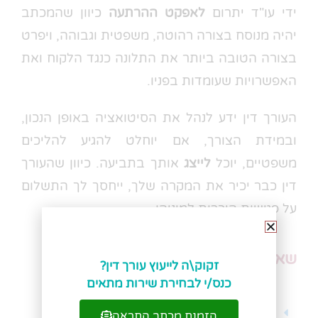
ידי עו"ד יתרום
לאפקט ההרתעה
כיוון שהמכתב
יהיה מנוסח בצורה רהוטה, משפטית וגבוהה, ויפרט
בצורה הטובה ביותר את התלונה כנגד הלקוח ואת
האפשרויות שעומדות בפניו.
העורך דין ידע לנהל את הסיטואציה באופן הנכון,
ובמידת הצורך, אם יוחלט להגיע להליכים
משפטיים, יוכל
לייצג
אותך בתביעה. כיוון שהעורך
דין כבר יכיר את המקרה שלך, ייחסך לך התשלום
על פגישות היכרות למיניהן.
שאלות נפוצות
זקוק\ה לייעוץ עורך דין?
כנס/י לבחירת שירות מתאים
כמה עולה מכתב התראה ללקוח?
הזמנת מכתב התראה