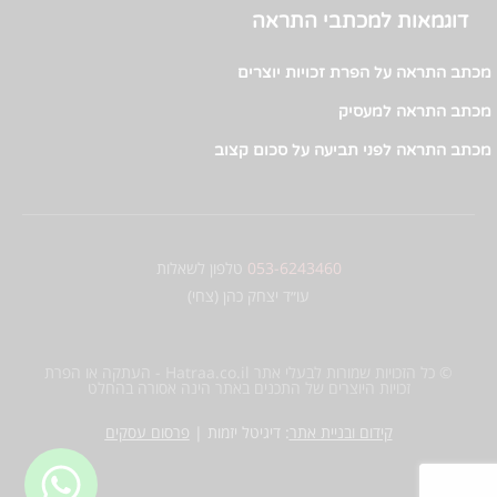
דוגמאות למכתבי התראה
מכתב התראה על הפרת זכויות יוצרים
מכתב התראה למעסיק
מכתב התראה לפני תביעה על סכום קצוב
053-6243460
טלפון לשאלות
עו״ד יצחק כהן (צחי)
© כל הזכויות שמורות לבעלי אתר Hatraa.co.il - העתקה או הפרת
זכויות היוצרים של התכנים באתר הינה אסורה בהחלט
קידום ובניית אתר
:
דיגיטל יזמות |
פרסום עסקים